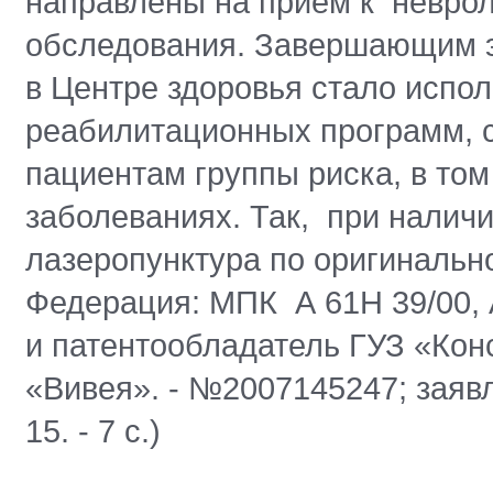
направлены на прием к неврол
обследования. Завершающим 
в Центре здоровья стало испо
реабилитационных программ, 
пациентам группы риска, в то
заболеваниях. Так, при налич
лазеропунктура по оригинальн
Федерация: МПК А 61Н 39/00, А
и патентообладатель ГУЗ «Кон
«Вивея». - №2007145247; заявл.
15. - 7 с.)